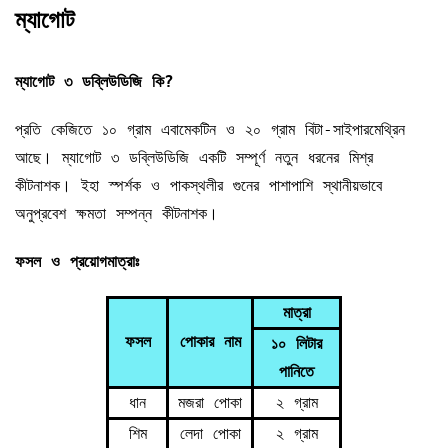
ম্যাগোট
ম্যাগোট ৩ ডব্লিউডিজি কি?
প্রতি কেজিতে ১০ গ্রাম এবামেকটিন ও ২০ গ্রাম বিটা-সাইপারমেথ্রিন
আছে। ম্যাগোট ৩ ডব্লিউডিজি একটি সম্পূর্ণ নতুন ধরনের মিশ্র
কীটনাশক। ইহা স্পর্শক ও পাকস্থলীর গুনের পাশাপাশি স্থানীয়ভাবে
অনুপ্রবেশ ক্ষমতা সম্পন্ন কীটনাশক।
ফসল ও প্রয়োগমাত্রাঃ
মাত্রা
ফসল
পোকার নাম
১০ ‍লিটার
পানিতে
ধান
মজরা পোকা
২ গ্রাম
শিম
লেদা পোকা
২ গ্রাম